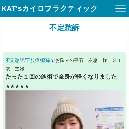
KAT'sカイロプラクティック
不定愁訴
不定愁訴
/
下肢痛
/
腰痛
でお悩みの平石 友恵 様 ３４
歳 主婦
たった１回の施術で全身が軽くなりました
★★★★★