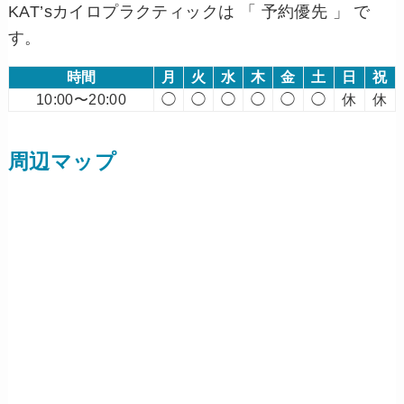
KAT’sカイロプラクティックは 「 予約優先 」 で
す。
時間
月
火
水
木
金
土
日
祝
10:00〜20:00
◯
◯
◯
◯
◯
◯
休
休
周辺マップ