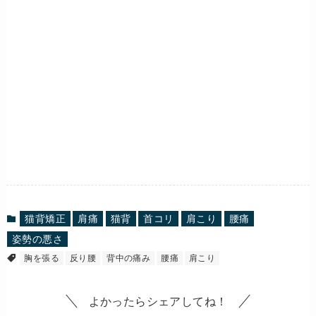
猫背矯正
肩痛
猫背
首コリ
肩こり
腰痛
姿勢の悪さ
胸を張る
反り腰
背中の痛み
腰痛
肩こり
よかったらシェアしてね！