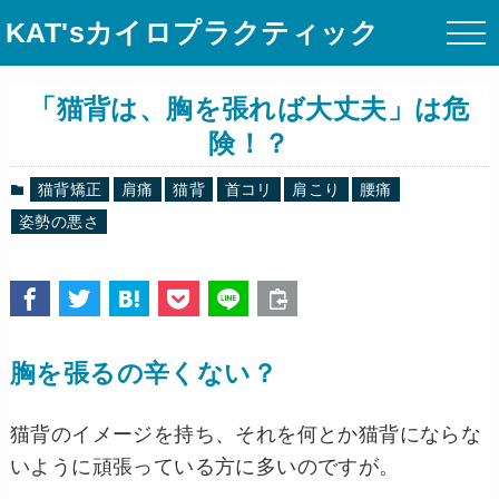
KAT'sカイロプラクティック
「猫背は、胸を張れば大丈夫」は危
険！？
猫背矯正
肩痛
猫背
首コリ
肩こり
腰痛
姿勢の悪さ
胸を張るの辛くない？
猫背のイメージを持ち、それを何とか猫背にならな
いように頑張っている方に多いのですが。