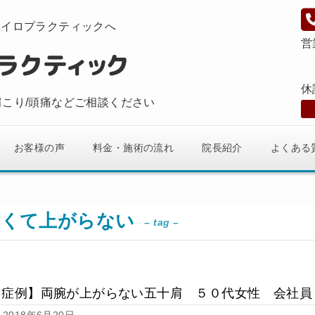
カイロプラクティックへ
営
休
肩こり/頭痛などご相談ください
お客様の声
料金・施術の流れ
院長紹介
よくある
痛くて上がらない
– tag –
【症例】両腕が上がらない五十肩 ５０代女性 会社員